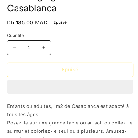
m
Casablanca
Prix
Dh 185.00 MAD
Épuisé
habituel
Quantité
Réduire
Augmenter
la
la
quantité
quantité
de
de
Épuisé
Coloriage
Coloriage
géant
géant
de
de
Casablanca
Casablanca
Enfants ou adultes, 1m2 de Casablanca est adapté à
tous les âges.
Posez-le sur une grande table ou au sol, ou collez-le
au mur et coloriez-le seul ou à plusieurs. Amusez-